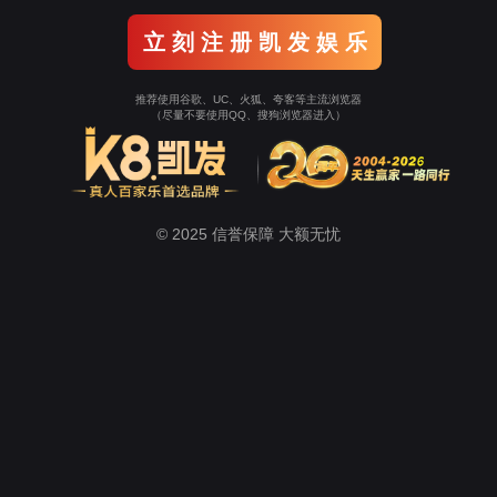
立 刻 注 册 凯 发 娱 乐
推荐使用谷歌、UC、火狐、夸客等主流浏览器
（尽量不要使用QQ、搜狗浏览器进入）
© 2025 信誉保障 大额无忧